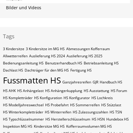
Bilder und Videos
Tags
3 Kindersitze
3 Kindersitze im MG HS
Abmessungen Kofferraum
Allwetterreifen
Auslieferung HS 2024
Auslieferung HS 2025
Bedienungsanleitung HS
Benutzerhandbuch HS
Betriebsanleitung HS
Dachlast HS
Dachträger für den MG HS
Fertigung HS
Fussmatten HS
Ganzjahresreifen
GJR
Handbuch HS
HS AHK
HS Anhängelast
HS Anhängerkupplung
HS Ausstattung
HS Forum
HS Kompletträder
HS Konfiguration
HS Konfigurator
HS Lochkreis
HS Modelljahreswechsel
HS Probefahrt
HS Sommerreifen
HS Stützlast
HS Winterkompletträder
HS Winterreifen
HS Zulassungszahlen
HS​​​​ TSN
HS​​​​ Typschlüsselnummer
HS​​​​​ Herstellerschlüsselnum
HS​​​​​ HSN
Hundebox HS
Inspektion MG HS
Kindersitze MG HS
Kofferraumvolumen MG HS