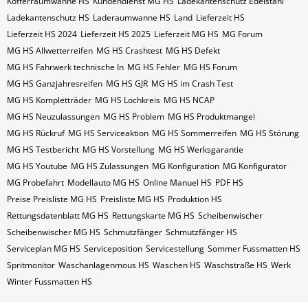
Kofferraumwanne HS
Kundendienst MG HS
Ladekantenschutz Edelstahl
Ladekantenschutz HS
Laderaumwanne HS
Land
Lieferzeit HS
Lieferzeit HS 2024
Lieferzeit HS 2025
Lieferzeit MG HS
MG Forum
MG HS Allwetterreifen
MG HS Crashtest
MG HS Defekt
MG HS Fahrwerk technische In
MG HS Fehler
MG HS Forum
MG HS Ganzjahresreifen
MG HS GJR
MG HS im Crash Test
MG HS Kompletträder
MG HS Lochkreis
MG HS NCAP
MG HS Neuzulassungen
MG HS Problem
MG HS Produktmangel
MG HS Rückruf
MG HS Serviceaktion
MG HS Sommerreifen
MG HS Störung
MG HS Testbericht
MG HS Vorstellung
MG HS Werksgarantie
MG HS Youtube
MG HS Zulassungen
MG Konfiguration
MG Konfigurator
MG Probefahrt
Modellauto MG HS
Online Manuel HS
PDF HS
Preise Preisliste MG HS
Preisliste MG HS
Produktion HS
Rettungsdatenblatt MG HS
Rettungskarte MG HS
Scheibenwischer
Scheibenwischer MG​ HS
Schmutzfänger
Schmutzfänger HS
Serviceplan MG HS
Serviceposition
Servicestellung
Sommer Fussmatten HS
Spritmonitor
Waschanlagenmous HS
Waschen HS
Waschstraße HS
Werk
Winter Fussmatten HS