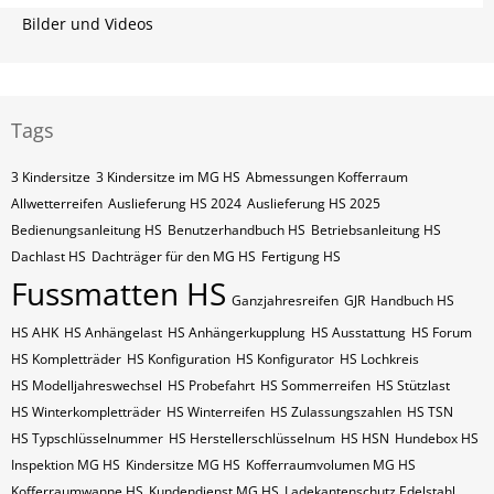
Bilder und Videos
Tags
3 Kindersitze
3 Kindersitze im MG HS
Abmessungen Kofferraum
Allwetterreifen
Auslieferung HS 2024
Auslieferung HS 2025
Bedienungsanleitung HS
Benutzerhandbuch HS
Betriebsanleitung HS
Dachlast HS
Dachträger für den MG HS
Fertigung HS
Fussmatten HS
Ganzjahresreifen
GJR
Handbuch HS
HS AHK
HS Anhängelast
HS Anhängerkupplung
HS Ausstattung
HS Forum
HS Kompletträder
HS Konfiguration
HS Konfigurator
HS Lochkreis
HS Modelljahreswechsel
HS Probefahrt
HS Sommerreifen
HS Stützlast
HS Winterkompletträder
HS Winterreifen
HS Zulassungszahlen
HS​​​​ TSN
HS​​​​ Typschlüsselnummer
HS​​​​​ Herstellerschlüsselnum
HS​​​​​ HSN
Hundebox HS
Inspektion MG HS
Kindersitze MG HS
Kofferraumvolumen MG HS
Kofferraumwanne HS
Kundendienst MG HS
Ladekantenschutz Edelstahl