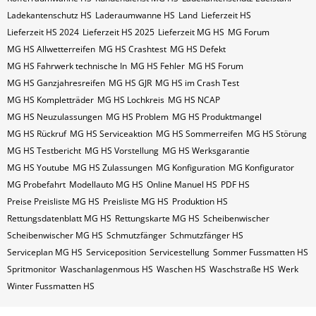
Ladekantenschutz HS
Laderaumwanne HS
Land
Lieferzeit HS
Lieferzeit HS 2024
Lieferzeit HS 2025
Lieferzeit MG HS
MG Forum
MG HS Allwetterreifen
MG HS Crashtest
MG HS Defekt
MG HS Fahrwerk technische In
MG HS Fehler
MG HS Forum
MG HS Ganzjahresreifen
MG HS GJR
MG HS im Crash Test
MG HS Kompletträder
MG HS Lochkreis
MG HS NCAP
MG HS Neuzulassungen
MG HS Problem
MG HS Produktmangel
MG HS Rückruf
MG HS Serviceaktion
MG HS Sommerreifen
MG HS Störung
MG HS Testbericht
MG HS Vorstellung
MG HS Werksgarantie
MG HS Youtube
MG HS Zulassungen
MG Konfiguration
MG Konfigurator
MG Probefahrt
Modellauto MG HS
Online Manuel HS
PDF HS
Preise Preisliste MG HS
Preisliste MG HS
Produktion HS
Rettungsdatenblatt MG HS
Rettungskarte MG HS
Scheibenwischer
Scheibenwischer MG​ HS
Schmutzfänger
Schmutzfänger HS
Serviceplan MG HS
Serviceposition
Servicestellung
Sommer Fussmatten HS
Spritmonitor
Waschanlagenmous HS
Waschen HS
Waschstraße HS
Werk
Winter Fussmatten HS