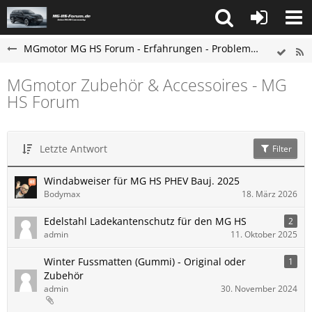
MGmotor MG HS Forum - Erfahrungen - Probleme - Hilfe
MGmotor Zubehör & Accessoires - MG
HS Forum
Letzte Antwort
Filter
Windabweiser für MG HS PHEV Bauj. 2025
Bodymax
18. März 2026
Edelstahl Ladekantenschutz für den MG HS
2
admin
11. Oktober 2025
Winter Fussmatten (Gummi) - Original oder
1
Zubehör
admin
30. November 2024